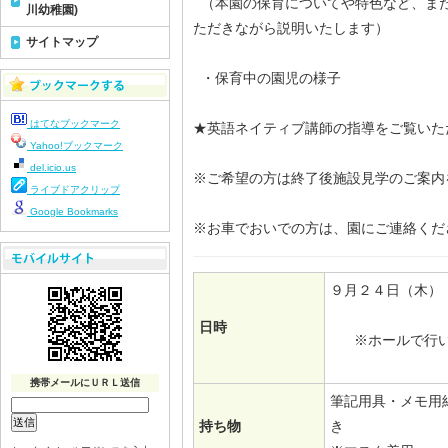
（本園の保育についてや特色など、ま
川幼稚園)
ただきながら説明いたします）
サイトマップ
・保育中の園児の様子
はてなブックマーク
★英語ネイティブ講師の指導をご覧いた
Yahoo!ブックマーク
del.icio.us
※ご希望の方は終了後施設見学のご案
ライブドアクリップ
Google Bookmarks
※お車でおいでの方は、園にご連絡くだ
９月２４日（木） AM
日時
※ホールで行い
携帯メールにＵＲＬ送信
筆記用具・メモ用
持ち物
き