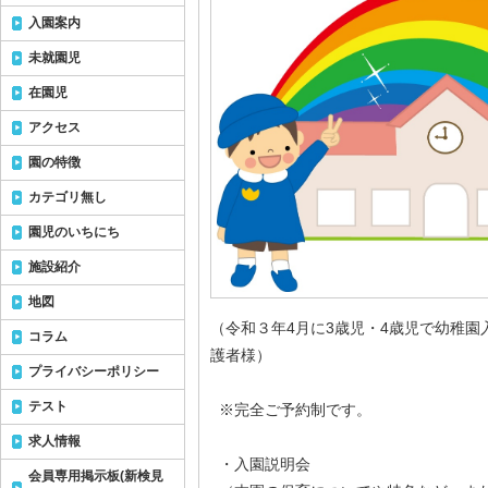
入園案内
未就園児
在園児
アクセス
園の特徴
カテゴリ無し
園児のいちにち
施設紹介
地図
（令和３年4月に3歳児・4歳児で幼稚
コラム
護者様）
プライバシーポリシー
テスト
※完全ご予約制です。
求人情報
・入園説明会
会員専用掲示板(新検見