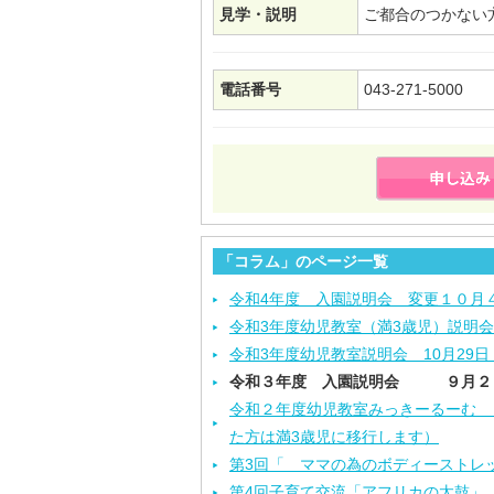
見学・説明
ご都合のつかない
電話番号
043-271-5000
「コラム」のページ一覧
令和4年度 入園説明会 変更１０月
令和3年度幼児教室（満3歳児）説明会
令和3年度幼児教室説明会 10月29
令和３年度 入園説明会 ９月２
令和２年度幼児教室みっきーるーむ （
た方は満3歳児に移行します）
第3回「 ママの為のボディーストレ
第4回子育て交流「アフリカの太鼓」 