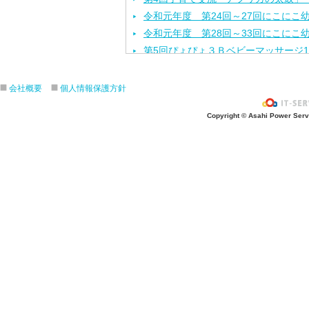
令和元年度 第24回～27回にこにこ
令和元年度 第28回～33回にこにこ
第5回ぴょぴょ３Ｂベビーマッサージ1
第3回地域交流「ポニーと遊ぼう」 
第4回ぴょぴょ３Ｂベビーマッサージ1
会社概要
個人情報保護方針
令和元年度 第2１回～２3回にこに
Copyright © Asahi Power Servic
第３回 子育て交流なかよしランド
令和２年度幼児教室みっきーるーむ 説
平成31年度 第１６回～２０回にこ
第2回地域交流なかよしランド「しゃ
令和２年度Open幼稚園（入園説明
第1回地域交流「ちびっこ夏まつり」
第3回ぴょぴょ３Ｂベビーマッサージ9
平成31年度 第１３回～1６回にこ
第2回子育て交流なかよしランド「体
う！」
第２回ぴょぴょ３Ｂベビーマッサージ