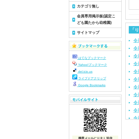
カテゴリ無し
会員専用掲示板(認定こ
ども園たから幼稚園)
「り
サイトマップ
令
令
令
はてなブックマーク
令
Yahoo!ブックマーク
令
del.icio.us
ライブドアクリップ
令
Google Bookmarks
令
令
令
令
令
令
令
携帯メールにＵＲＬ送信