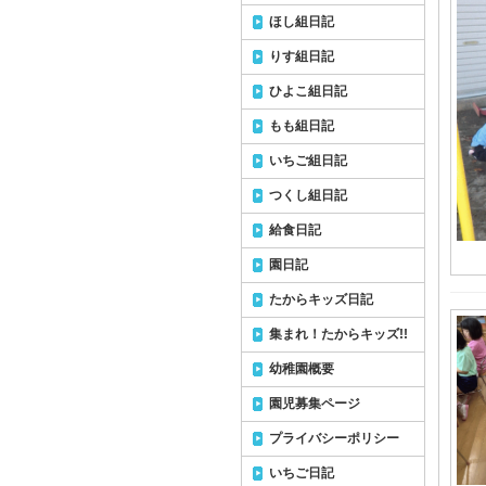
ほし組日記
りす組日記
ひよこ組日記
もも組日記
いちご組日記
つくし組日記
給食日記
園日記
たからキッズ日記
集まれ！たからキッズ!!
幼稚園概要
園児募集ページ
プライバシーポリシー
いちご日記