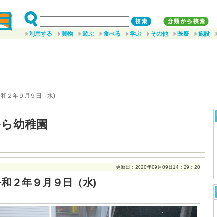
利用する
買物
遊ぶ
食べる
学ぶ
その他
医療
施設
令和２年９月９日（水)
から幼稚園
更新日：2020年09月09日14：29：20
令和２年９月９日（水)