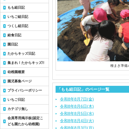
もも組日記
いちご組日記
つくし組日記
給食日記
園日記
たからキッズ日記
集まれ！たからキッズ!!
種まき準備
幼稚園概要
園児募集ページ
「もも組日記」のページ一覧
プライバシーポリシー
令和8年8月7日(金)
いちご日記
令和8年8月6日(木)
カテゴリ無し
令和8年8月5日(水)
会員専用掲示板(認定こ
令和8年8月4日(火)
ども園たから幼稚園)
令和8年8月3日(月)