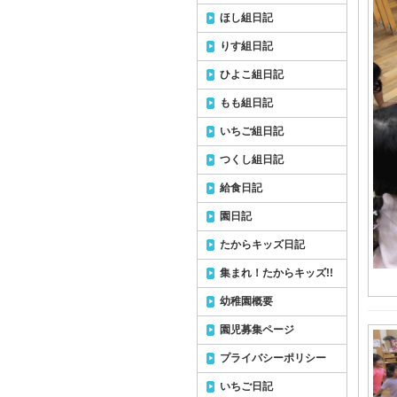
ほし組日記
りす組日記
ひよこ組日記
もも組日記
いちご組日記
つくし組日記
給食日記
園日記
たからキッズ日記
集まれ！たからキッズ!!
幼稚園概要
園児募集ページ
プライバシーポリシー
いちご日記