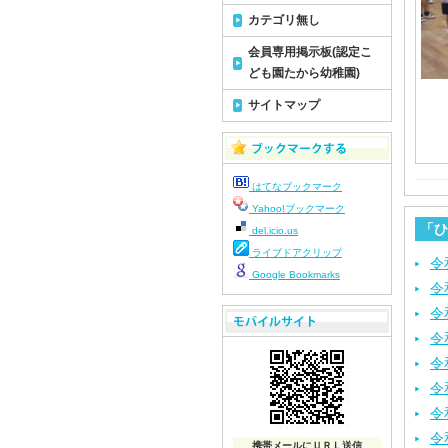
カテゴリ無し
会員専用掲示板(認定こ
ども園たから幼稚園)
サイトマップ
はてなブックマーク
Yahoo!ブックマーク
「ひ
del.icio.us
ライブドアクリップ
令
Google Bookmarks
令
令
令
令
令
令
令
携帯メールにＵＲＬ送信