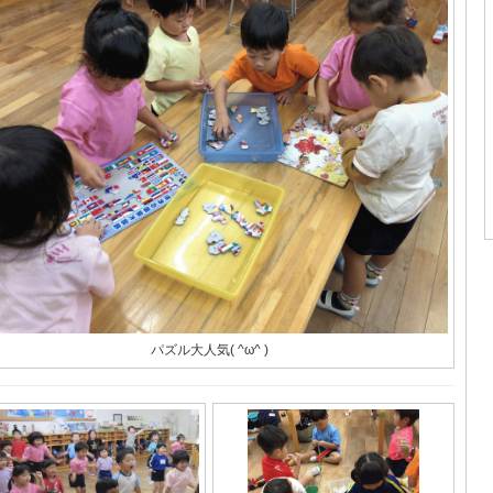
パズル大人気( ^ω^ )