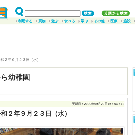
利用する
買物
遊ぶ
食べる
学ぶ
その他
医療
施設
令和２年９月２３日（水）
から幼稚園
更新日：2020年09月23日15：54：13
令和２年９月２３日（水）