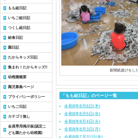
もも組日記
いちご組日記
つくし組日記
給食日記
園日記
たからキッズ日記
集まれ！たからキッズ!!
新聞紙遊びをし
幼稚園概要
園児募集ページ
「もも組日記」のページ一覧
プライバシーポリシー
令和8年8月6日(木)
いちご日記
令和8年8月5日(水)
カテゴリ無し
令和8年8月4日(火)
会員専用掲示板(認定こ
令和8年8月3日(月)
ども園たから幼稚園)
令和8年7月31日(金)