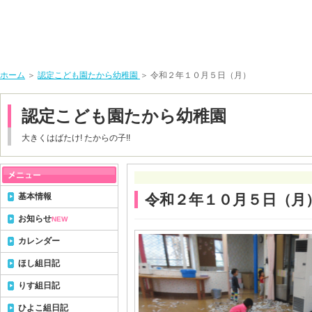
ホーム
＞
認定こども園たから幼稚園
＞ 令和２年１０月５日（月）
認定こども園たから幼稚園
大きくはばたけ! たからの子!!
基本情報
令和２年１０月５日（月
お知らせ
NEW
カレンダー
ほし組日記
りす組日記
ひよこ組日記