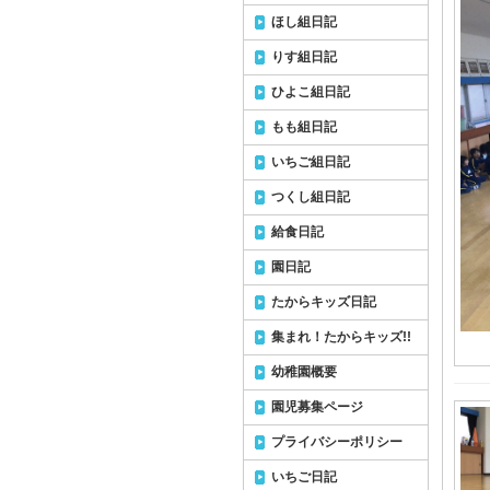
ほし組日記
りす組日記
ひよこ組日記
もも組日記
いちご組日記
つくし組日記
給食日記
園日記
たからキッズ日記
集まれ！たからキッズ!!
幼稚園概要
園児募集ページ
プライバシーポリシー
いちご日記