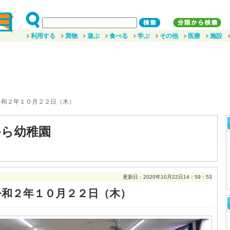
利用する
買物
遊ぶ
食べる
学ぶ
その他
医療
施設
令和２年１０月２２日（木）
から幼稚園
更新日：2020年10月22日14：59：53
令和２年１０月２２日（木）