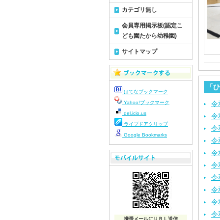
カテゴリ無し
会員専用掲示板(認定こ
ども園たから幼稚園)
サイトマップ
「ひ
はてなブックマーク
Yahoo!ブックマーク
令
del.icio.us
令
ライブドアクリップ
令
Google Bookmarks
令
令
令
令
令
令
令
携帯メールにＵＲＬ送信