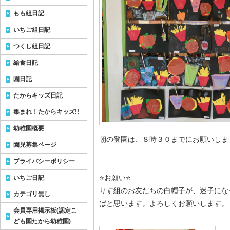
もも組日記
いちご組日記
つくし組日記
給食日記
園日記
たからキッズ日記
集まれ！たからキッズ!!
幼稚園概要
朝の登園は、８時３０までにお願いしま
園児募集ページ
プライバシーポリシー
⭐お願い⭐
いちご日記
りす組のお友だちの白帽子が、迷子にな
カテゴリ無し
ばと思います。よろしくお願いします。
会員専用掲示板(認定こ
ども園たから幼稚園)