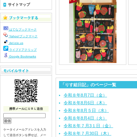
サイトマップ
はてなブックマーク
Yahoo!ブックマーク
del.icio.us
ライブドアクリップ
Google Bookmarks
「りす組日記」のページ一覧
令和８年8月7日（金）
令和８年8月6日（木）
携帯メールにＵＲＬ送信
令和８年8月５日（水）
令和８年8月4日（火）
令和８年７月3１日（金）
ケータイメールアドレスを入力
令和８年７月30日（木）
して送信ボタンを押せば、メー