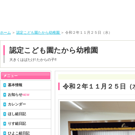
ホーム
＞
認定こども園たから幼稚園
＞ 令和２年１１月２５日（水）
認定こども園たから幼稚園
大きくはばたけ! たからの子!!
基本情報
令和２年１１月２５日（
お知らせ
NEW
カレンダー
ほし組日記
りす組日記
ひよこ組日記