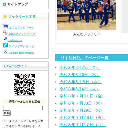
サイトマップ
はてなブックマーク
Yahoo!ブックマーク
みんなノリノリ♫
del.icio.us
ライブドアクリップ
Google Bookmarks
「りす組日記」のページ一覧
令和８年8月7日（金）
令和８年8月6日（木）
令和８年8月５日（水）
令和８年8月4日（火）
令和８年７月3１日（金）
携帯メールにＵＲＬ送信
令和８年７月30日（木）
令和８年７月29日（水）
令和８年７月2８日（火）
ケータイメールアドレスを入力
令和８年７月2７日（月）
して送信ボタンを押せば、メー