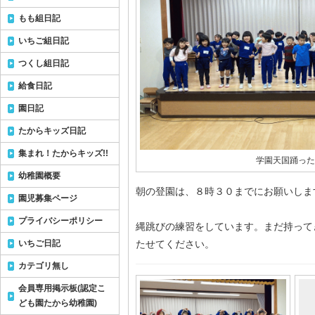
もも組日記
いちご組日記
つくし組日記
給食日記
園日記
たからキッズ日記
集まれ！たからキッズ!!
学園天国踊った
幼稚園概要
朝の登園は、８時３０までにお願いしま
園児募集ページ
プライバシーポリシー
縄跳びの練習をしています。まだ持って
いちご日記
たせてください。
カテゴリ無し
会員専用掲示板(認定こ
ども園たから幼稚園)