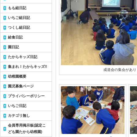
もも組日記
いちご組日記
つくし組日記
給食日記
園日記
たからキッズ日記
集まれ！たからキッズ!!
成道会の集会があり
幼稚園概要
園児募集ページ
プライバシーポリシー
いちご日記
カテゴリ無し
会員専用掲示板(認定こ
ども園たから幼稚園)