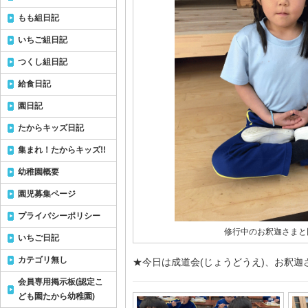
もも組日記
いちご組日記
つくし組日記
給食日記
園日記
たからキッズ日記
集まれ！たからキッズ!!
幼稚園概要
園児募集ページ
プライバシーポリシー
修行中のお釈迦さまと
いちご日記
カテゴリ無し
★今日は成道会(じょうどうえ)、お釈
会員専用掲示板(認定こ
ども園たから幼稚園)