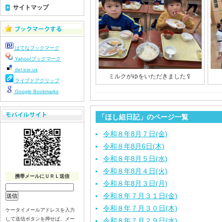
サイトマップ
はてなブックマーク
Yahoo!ブックマーク
del.icio.us
ミルクがゆをいただきました🥄
ライブドアクリップ
Google Bookmarks
「ほし組日記」のページ一覧
令和８年8月７日(金)
令和８年8月6日(木)
令和８年8月５日(水)
令和８年8月４日(火)
携帯メールにＵＲＬ送信
令和８年8月３日(月)
令和８年７月３１日(金)
令和８年７月３０日(木)
ケータイメールアドレスを入力
して送信ボタンを押せば、メー
令和８年７月２９日(水)