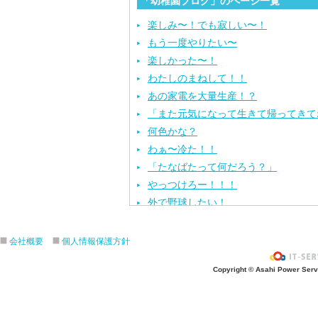
「幼稚園ブログ」のページ一覧
楽しみ〜！でも寂しい〜！
もう一度やりたい〜
楽しかった〜！
わたしのまねして！！
あの家電を大量生産！？
「また元気になって生きて帰ってきて
何色かな？
わぁ〜冷た！！
「たなばたって何だろう？」
やっつけろー！！！
外で野球したい！
ざぶ〜ん！
ピタゴラスイッチ！
会社概要
個人情報保護方針
お風呂上がり？
Copyright © Asahi Power Servic
あの先生はだ〜れ？
にんじんいれるー？
みんなが切った紙が、、、