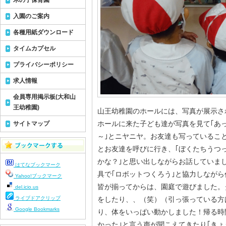
木の子保育園
入園のご案内
各種用紙ダウンロード
タイムカプセル
プライバシーポリシー
求人情報
会員専用掲示板(大和山
王幼稚園)
山王幼稚園のホールには、写真が展示さ
ホールに来た子ども達が写真を見て｢あ
サイトマップ
～｣とニヤニヤ。お友達も写っていること
とお友達を呼びに行き、｢ぼくたちうつっ
かな？｣と思い出しながらお話していま
はてなブックマーク
具で｢ロボットつくろう｣と協力しながら作っ
Yahoo!ブックマーク
皆が揃ってからは、園庭で遊びました。
del.icio.us
ライブドアクリップ
をしたり、、（笑）（引っ張っている方
Google Bookmarks
り、体をいっぱい動かしました！帰る時
かった｣と言う声が聞こえてきたり｢き