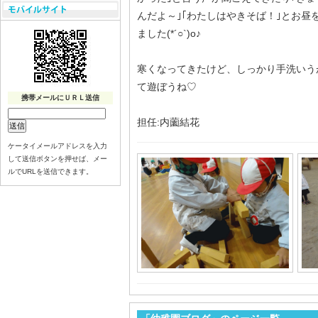
んだよ～｣｢わたしはやきそば！｣とお昼
ました(*´○`)o♪
寒くなってきたけど、しっかり手洗いう
て遊ぼうね♡
携帯メールにＵＲＬ送信
担任:内薗結花
ケータイメールアドレスを入力
して送信ボタンを押せば、メー
ルでURLを送信できます。