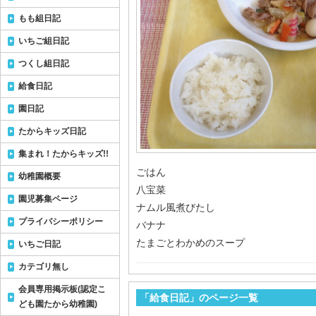
もも組日記
いちご組日記
つくし組日記
給食日記
園日記
たからキッズ日記
集まれ！たからキッズ!!
ごはん
幼稚園概要
八宝菜
園児募集ページ
ナムル風煮びたし
プライバシーポリシー
バナナ
たまごとわかめのスープ
いちご日記
カテゴリ無し
会員専用掲示板(認定こ
「給食日記」のページ一覧
ども園たから幼稚園)