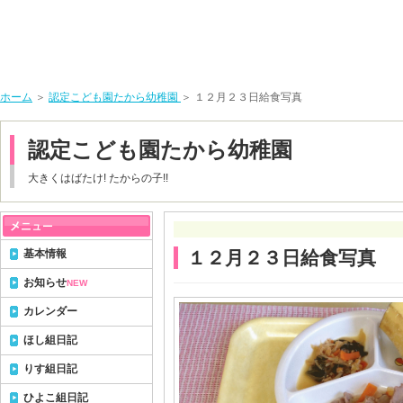
ホーム
＞
認定こども園たから幼稚園
＞ １２月２３日給食写真
認定こども園たから幼稚園
大きくはばたけ! たからの子!!
基本情報
１２月２３日給食写真
お知らせ
NEW
カレンダー
ほし組日記
りす組日記
ひよこ組日記