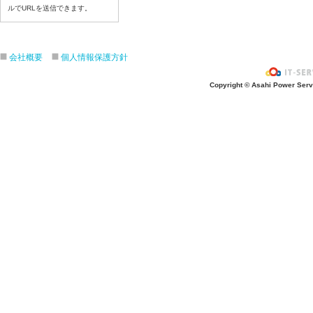
7月14日給食写真
ルでURLを送信できます。
7月13日給食写真
7月10日給食写真
会社概要
個人情報保護方針
7月9日給食写真
7月8日給食写真
Copyright © Asahi Power Servic
7月7日給食写真
7月6日給食写真
7月3日給食写真
7月2日給食写真
7月１日給食写真
6月30日給食写真
6月29日(月)給食写真
6月26日給食写真
6月25日給食写真
6月24日給食写真
6月２３日給食写真
6月22日給食写真
6月19日給食写真