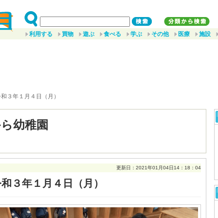
利用する
買物
遊ぶ
食べる
学ぶ
その他
医療
施設
令和３年１月４日（月）
から幼稚園
更新日：2021年01月04日14：18：04
令和３年１月４日（月）