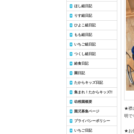
ほし組日記
りす組日記
ひよこ組日記
もも組日記
いちご組日記
つくし組日記
給食日記
園日記
たからキッズ日記
集まれ！たからキッズ!!
幼稚園概要
★襟
園児募集ページ
明で
プライバシーポリシー
いちご日記
★お