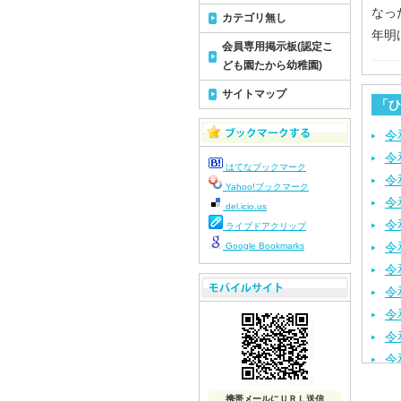
なっ
カテゴリ無し
年明
会員専用掲示板(認定こ
ども園たから幼稚園)
サイトマップ
「ひ
令
令
はてなブックマーク
令
Yahoo!ブックマーク
令
del.icio.us
令
ライブドアクリップ
令
Google Bookmarks
令
令
令
令
令
令
携帯メールにＵＲＬ送信