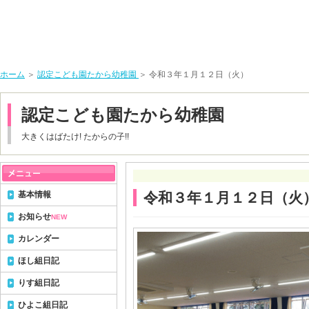
ホーム
＞
認定こども園たから幼稚園
＞ 令和３年１月１２日（火）
認定こども園たから幼稚園
大きくはばたけ! たからの子!!
基本情報
令和３年１月１２日（火
お知らせ
NEW
カレンダー
ほし組日記
りす組日記
ひよこ組日記