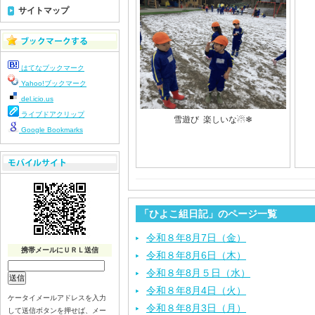
サイトマップ
はてなブックマーク
Yahoo!ブックマーク
del.icio.us
ライブドアクリップ
雪遊び 楽しいな☃❄
Google Bookmarks
「ひよこ組日記」のページ一覧
令和８年8月7日（金）
携帯メールにＵＲＬ送信
令和８年8月6日（木）
令和８年8月５日（水）
令和８年8月4日（火）
ケータイメールアドレスを入力
令和８年8月3日（月）
して送信ボタンを押せば、メー