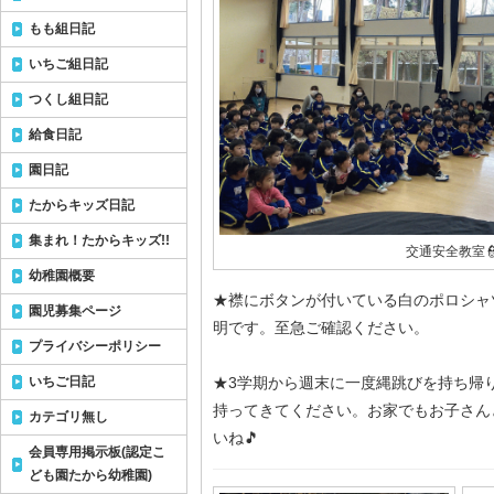
もも組日記
いちご組日記
つくし組日記
給食日記
園日記
たからキッズ日記
集まれ！たからキッズ!!
交通安全教室👮
幼稚園概要
★襟にボタンが付いている白のポロシャ
園児募集ページ
明です。至急ご確認ください。
プライバシーポリシー
いちご日記
★3学期から週末に一度縄跳びを持ち帰
持ってきてください。お家でもお子さん
カテゴリ無し
いね🎵
会員専用掲示板(認定こ
ども園たから幼稚園)