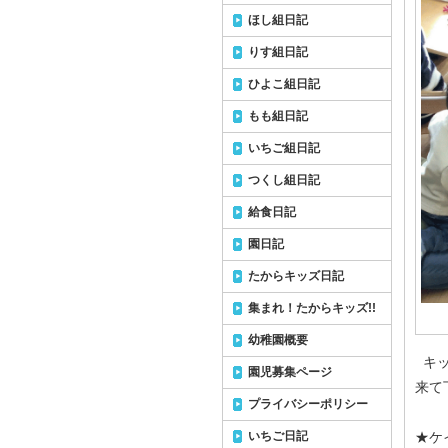
ほし組日記
りす組日記
ひよこ組日記
もも組日記
いちご組日記
つくし組日記
給食日記
園日記
たからキッズ日記
集まれ！たからキッズ!!
幼稚園概要
キッ
園児募集ページ
来て下
プライバシーポリシー
いちご日記
★ケ