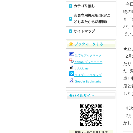
今日
カテゴリ無し
物の
会員専用掲示板(認定こ
♫ 
ども園たから幼稚園)
バ」
サイトマップ
でいま
★豆
はてなブックマーク
2月
Yahoo!ブックマーク
たり
del.icio.us
た 
ライブドアクリップ
成‼
Google Bookmarks
鬼と
した(
✳次
2月
かし
携帯メールにＵＲＬ送信