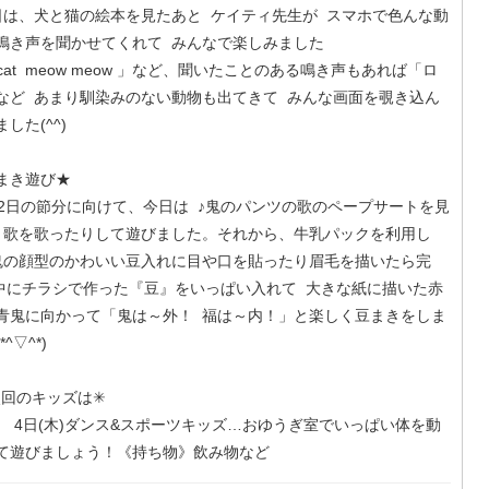
は、犬と猫の絵本を見たあと ケイティ先生が スマホで色んな動
鳴き声を聞かせてくれて みんなで楽しみました
「cat meow meow 」など、聞いたことのある鳴き声もあれば「ロ
など あまり馴染みのない動物も出てきて みんな画面を覗き込ん
した(^^)
まき遊び★
2日の節分に向けて、今日は ♪鬼のパンツの歌のペープサートを見
 歌を歌ったりして遊びました。それから、牛乳パックを利用し
鬼の顔型のかわいい豆入れに目や口を貼ったり眉毛を描いたら完
 中にチラシで作った『豆』をいっぱい入れて 大きな紙に描いた赤
青鬼に向かって「鬼は～外！ 福は～内！」と楽しく豆まきをしま
*^▽^*)
回のキッズは✳
 4日(木)ダンス&スポーツキッズ…おゆうぎ室でいっぱい体を動
て遊びましょう！《持ち物》飲み物など