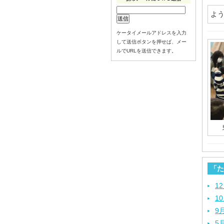
よう
ケータイメールアドレスを入力
して送信ボタンを押せば、メー
ルでURLを送信できます。
「た
1
1
9
5