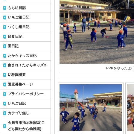
もも組日記
いちご組日記
つくし組日記
給食日記
園日記
たからキッズ日記
集まれ！たからキッズ!!
PPKをやったよ(´
幼稚園概要
園児募集ページ
プライバシーポリシー
いちご日記
カテゴリ無し
会員専用掲示板(認定こ
ども園たから幼稚園)