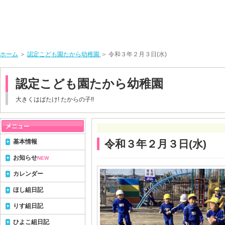
ホーム
＞
認定こども園たから幼稚園
＞ 令和３年２月３日(水)
認定こども園たから幼稚園
大きくはばたけ! たからの子!!
基本情報
令和３年２月３日(水)
お知らせ
NEW
カレンダー
ほし組日記
りす組日記
ひよこ組日記