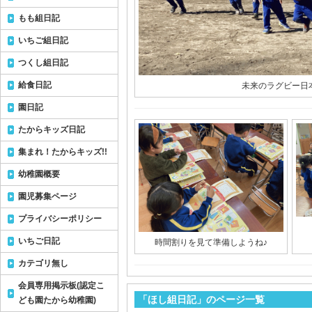
もも組日記
いちご組日記
つくし組日記
給食日記
未来のラグビー日
園日記
たからキッズ日記
集まれ！たからキッズ!!
幼稚園概要
園児募集ページ
プライバシーポリシー
いちご日記
時間割りを見て準備しようね♪
カテゴリ無し
会員専用掲示板(認定こ
「ほし組日記」のページ一覧
ども園たから幼稚園)