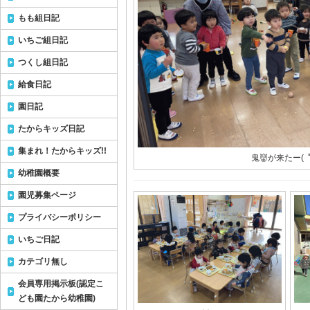
もも組日記
いちご組日記
つくし組日記
給食日記
園日記
たからキッズ日記
集まれ！たからキッズ!!
鬼👹が来たー( ﾟ
幼稚園概要
園児募集ページ
プライバシーポリシー
いちご日記
カテゴリ無し
会員専用掲示板(認定こ
ども園たから幼稚園)