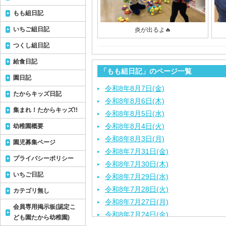
もも組日記
いちご組日記
炎が出るよ🔥
つくし組日記
給食日記
「もも組日記」のページ一覧
園日記
令和8年8月7日(金)
たからキッズ日記
令和8年8月6日(木)
集まれ！たからキッズ!!
令和8年8月5日(水)
令和8年8月4日(火)
幼稚園概要
令和8年8月3日(月)
園児募集ページ
令和8年7月31日(金)
プライバシーポリシー
令和8年7月30日(木)
いちご日記
令和8年7月29日(水)
令和8年7月28日(火)
カテゴリ無し
令和8年7月27日(月)
会員専用掲示板(認定こ
令和8年7月24日(金)
ども園たから幼稚園)