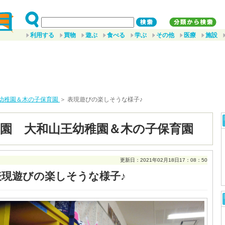
利用する
買物
遊ぶ
食べる
学ぶ
その他
医療
施設
幼稚園＆木の子保育園
＞ 表現遊びの楽しそうな様子♪
園 大和山王幼稚園＆木の子保育園
更新日：2021年02月18日17：08：50
表現遊びの楽しそうな様子♪