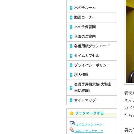
木の子ルーム
動画コーナー
木の子保育園
入園のご案内
各種用紙ダウンロード
タイムカプセル
プライバシーポリシー
求人情報
会員専用掲示板(大和山
王幼稚園)
表現
さん
サイトマップ
カメ
たら
はてなブックマーク
男の
Yahoo!ブックマーク