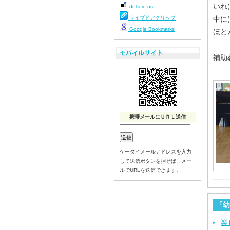
いれ
del.icio.us
ライブドアクリップ
中に
Google Bookmarks
ほと
補助
携帯メールにＵＲＬ送信
ケータイメールアドレスを入力
して送信ボタンを押せば、メー
ルでURLを送信できます。
「幼
楽