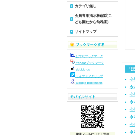
カテゴリ無し
会員専用掲示板(認定こ
ども園たから幼稚園)
サイトマップ
はてなブックマーク
Yahoo!ブックマーク
「ほ
del.icio.us
ライブドアクリップ
令
Google Bookmarks
令
令
令
令
令
令
令
携帯メールにＵＲＬ送信