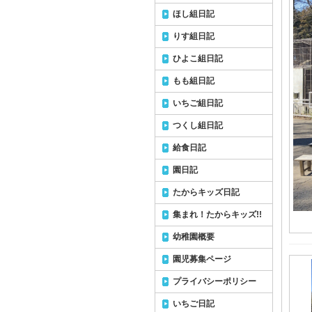
ほし組日記
りす組日記
ひよこ組日記
もも組日記
いちご組日記
つくし組日記
給食日記
園日記
たからキッズ日記
集まれ！たからキッズ!!
幼稚園概要
園児募集ページ
プライバシーポリシー
いちご日記