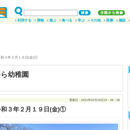
利用する
買物
遊ぶ
食べる
学ぶ
その他
医療
施設
令和３年２月１９日(金)①
から幼稚園
更新日：2021年02月19日15：39：38
令和３年２月１９日(金)①