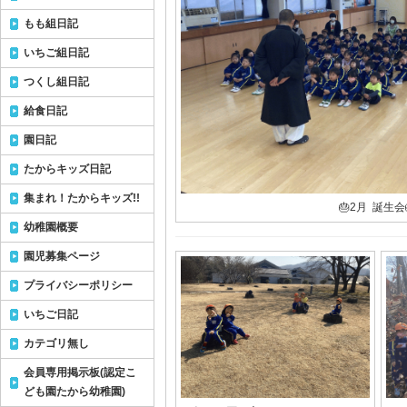
もも組日記
いちご組日記
つくし組日記
給食日記
園日記
たからキッズ日記
集まれ！たからキッズ!!
🎂2月 誕生会
幼稚園概要
園児募集ページ
プライバシーポリシー
いちご日記
カテゴリ無し
会員専用掲示板(認定こ
ども園たから幼稚園)