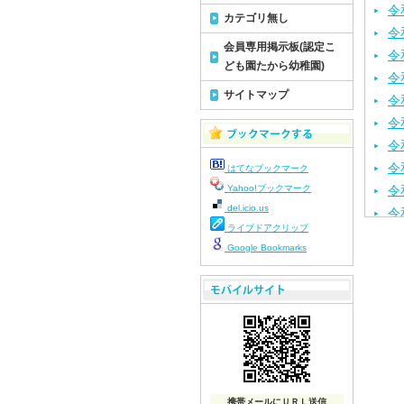
令
カテゴリ無し
令
会員専用掲示板(認定こ
令
ども園たから幼稚園)
令
サイトマップ
令
令
令
令
はてなブックマーク
Yahoo!ブックマーク
令
del.icio.us
令
ライブドアクリップ
令
Google Bookmarks
令
令
令
令
令
令
令
携帯メールにＵＲＬ送信