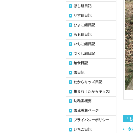
ほし組日記
りす組日記
ひよこ組日記
もも組日記
いちご組日記
つくし組日記
給食日記
園日記
たからキッズ日記
集まれ！たからキッズ!!
幼稚園概要
園児募集ページ
「も
プライバシーポリシー
令
いちご日記