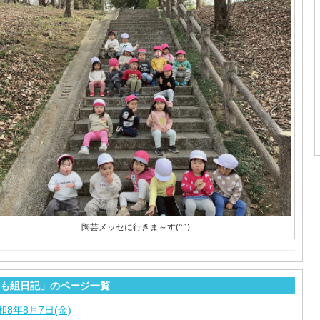
陶芸メッセに行きま～す(^^)
も組日記」のページ一覧
和8年8月7日(金)