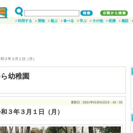
利用する
買物
遊ぶ
食べる
学ぶ
その他
医療
施設
令和３年３月１日（月）
から幼稚園
更新日：2021年03月01日13：42：02
令和３年３月１日（月）