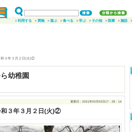
利用する
買物
遊ぶ
食べる
学ぶ
その他
医療
施設
令和３年３月２日(火)②
から幼稚園
更新日：2021年03月02日17：28：14
令和３年３月２日(火)②