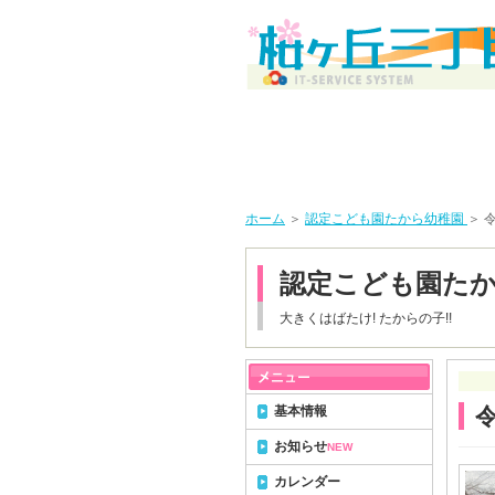
ホーム
＞
認定こども園たから幼稚園
＞ 
認定こども園た
大きくはばたけ! たからの子!!
基本情報
お知らせ
NEW
カレンダー