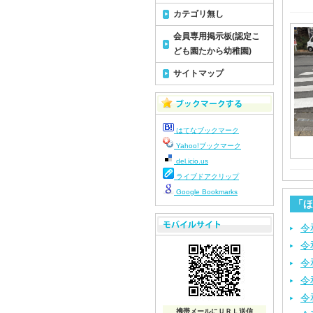
カテゴリ無し
会員専用掲示板(認定こ
ども園たから幼稚園)
サイトマップ
はてなブックマーク
Yahoo!ブックマーク
del.icio.us
ライブドアクリップ
Google Bookmarks
「ほ
令
令
令
令
令
携帯メールにＵＲＬ送信