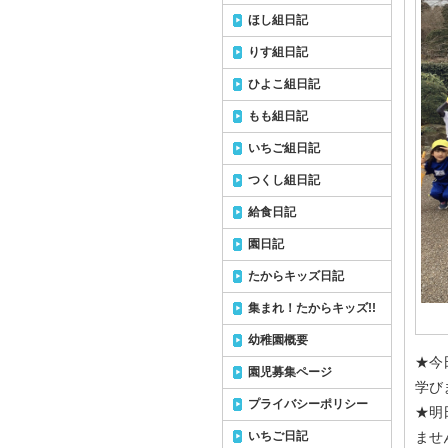
ほし組日記
りす組日記
ひよこ組日記
もも組日記
いちご組日記
つくし組日記
給食日記
園日記
たからキッズ日記
集まれ！たからキッズ!!
幼稚園概要
★今
園児募集ページ
学び
プライバシーポリシー
★明
いちご日記
ませ