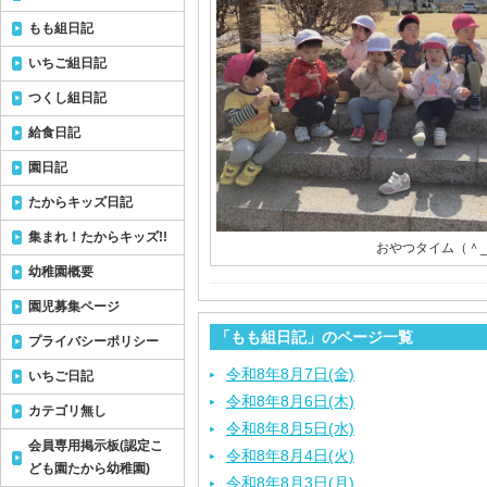
もも組日記
いちご組日記
つくし組日記
給食日記
園日記
たからキッズ日記
集まれ！たからキッズ!!
おやつタイム（＾
幼稚園概要
園児募集ページ
「もも組日記」のページ一覧
プライバシーポリシー
令和8年8月7日(金)
いちご日記
令和8年8月6日(木)
カテゴリ無し
令和8年8月5日(水)
会員専用掲示板(認定こ
令和8年8月4日(火)
ども園たから幼稚園)
令和8年8月3日(月)