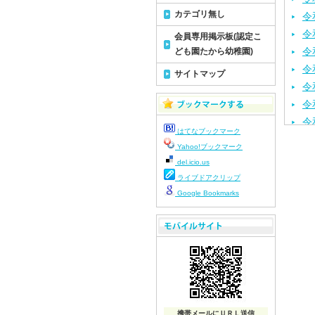
カテゴリ無し
令
令
会員専用掲示板(認定こ
令
ども園たから幼稚園)
令
サイトマップ
令
令
令
はてなブックマーク
令
Yahoo!ブックマーク
令
del.icio.us
令
ライブドアクリップ
令
Google Bookmarks
令
令
令
令
令
令
携帯メールにＵＲＬ送信