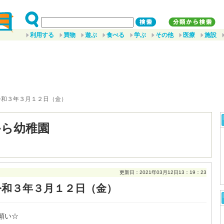
利用する
買物
遊ぶ
食べる
学ぶ
その他
医療
施設
令和３年３月１２日（金）
から幼稚園
更新日：2021年03月12日13：19：23
令和３年３月１２日（金）
願い☆