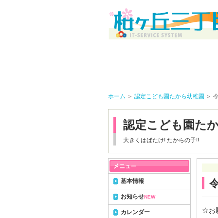
ホーム
＞
認定こども園たから幼稚園
＞ 
認定こども園た
大きくはばたけ! たからの子!!
基本情報
お知らせ
NEW
☆お
カレンダー