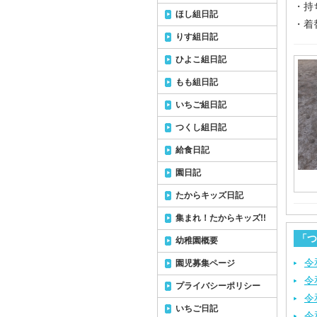
・持
ほし組日記
・着
りす組日記
ひよこ組日記
もも組日記
いちご組日記
つくし組日記
給食日記
園日記
たからキッズ日記
集まれ！たからキッズ!!
「つ
幼稚園概要
令
園児募集ページ
令
プライバシーポリシー
令
いちご日記
令