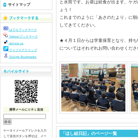
と水筒です。お昼は給食が出ます。ケガ
サイトマップ
ょう！
これまでのように「あさのたより」に朝
してきてください。
はてなブックマーク
Yahoo!ブックマーク
★４月１日からは学童保育となり、持ち
del.icio.us
についてはそれぞれお問い合わせくださ
ライブドアクリップ
Google Bookmarks
携帯メールにＵＲＬ送信
ケータイメールアドレスを入力
「ほし組日記」のページ一覧
して送信ボタンを押せば、メー