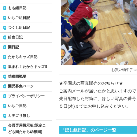
もも組日記
いちご組日記
つくし組日記
給食日記
園日記
たからキッズ日記
集まれ！たからキッズ!!
お買い物中(*´ω
幼稚園概要
★卒園式の写真販売のお知らせ★
園児募集ページ
ご案内メールが届いたかと思いますので
プライバシーポリシー
先日配布した封筒に、ほしい写真の番号
いちご日記
５日(木)までにお申し込みください。
カテゴリ無し
会員専用掲示板(認定こ
「ほし組日記」のページ一覧
ども園たから幼稚園)