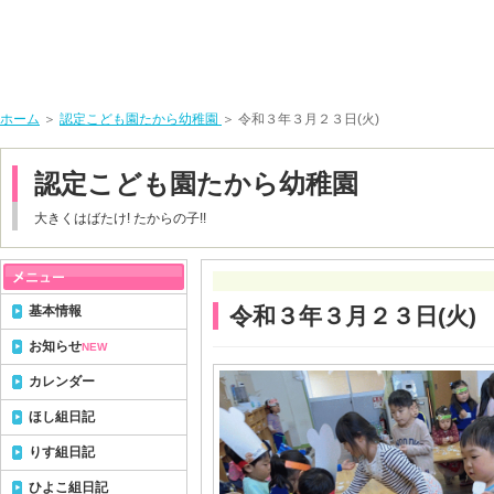
ホーム
＞
認定こども園たから幼稚園
＞ 令和３年３月２３日(火)
認定こども園たから幼稚園
大きくはばたけ! たからの子!!
基本情報
令和３年３月２３日(火)
お知らせ
NEW
カレンダー
ほし組日記
りす組日記
ひよこ組日記