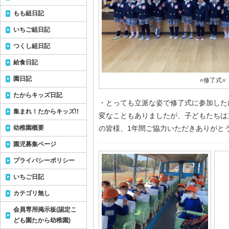
もも組日記
いちご組日記
つくし組日記
給食日記
園日記
⭐修了式⭐
たからキッズ日記
・とっても立派な姿で修了式に参加した
集まれ！たからキッズ!!
変なこともありましたが、子どもたちは
幼稚園概要
の皆様、1年間ご協力いただきありがと
園児募集ページ
プライバシーポリシー
いちご日記
カテゴリ無し
会員専用掲示板(認定こ
ども園たから幼稚園)