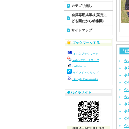
カテゴリ無し
会員専用掲示板(認定こ
ども園たから幼稚園)
サイトマップ
「ほ
はてなブックマーク
Yahoo!ブックマーク
令
del.icio.us
令
ライブドアクリップ
令
Google Bookmarks
令
令
令
令
令
令
令
携帯メールにＵＲＬ送信