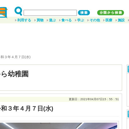
利用する
買物
遊ぶ
食べる
学ぶ
その他
医療
施設
令和３年４月７日(水)
から幼稚園
更新日：2021年04月07日15：55：51
令和３年４月７日(水)