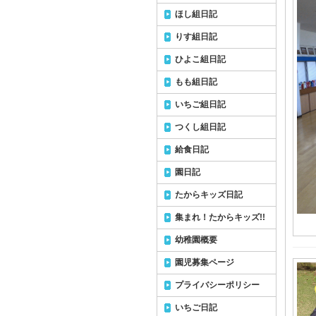
ほし組日記
りす組日記
ひよこ組日記
もも組日記
いちご組日記
つくし組日記
給食日記
園日記
たからキッズ日記
集まれ！たからキッズ!!
幼稚園概要
園児募集ページ
プライバシーポリシー
いちご日記