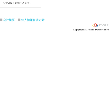
ルでURLを送信できます。
令和８年７月１６日（木）
令和８年７月１５日（水）
令和８年７月１４日（火）
会社概要
個人情報保護方針
令和８年７月１３日（月）
令和８年７月９日（木）
Copyright © Asahi Power Servic
令和８年７月８日（水）
令和８年７月７日（火）
令和８年７月６日（月）
令和８年７月３日（金）
令和８年７月２日（木）
令和８年７月１日（水）
令和８年６月３０（火）
令和８年６月２９（月）
令和８年６月２６（金）
令和８年６月２５（木）
令和８年６月２４（水）
令和８年６月２３（火）