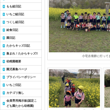
もも組日記
いちご組日記
つくし組日記
給食日記
園日記
たからキッズ日記
集まれ！たからキッズ!!
小宅古墳群に行って
幼稚園概要
園児募集ページ
プライバシーポリシー
いちご日記
カテゴリ無し
会員専用掲示板(認定こ
ども園たから幼稚園)