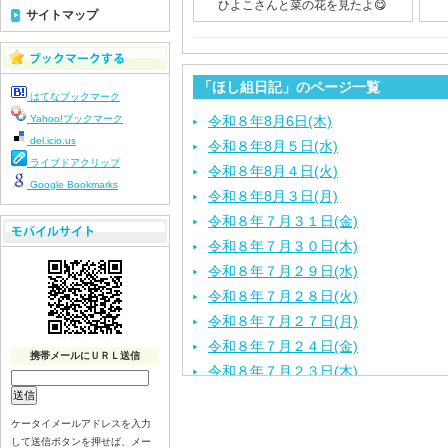
ひよこさんと菜の花を見たよ😋
サイトマップ
「ほし組日記」のページ一覧
はてなブックマーク
Yahoo!ブックマーク
令和８年8月6日(木)
del.icio.us
令和８年8月５日(水)
ライブドアクリップ
令和８年8月４日(火)
Google Bookmarks
令和８年8月３日(月)
令和８年７月３１日(金)
令和８年７月３０日(木)
令和８年７月２９日(水)
令和８年７月２８日(火)
令和８年７月２７日(月)
令和８年７月２４日(金)
携帯メールにＵＲＬ送信
令和８年７月２３日(木)
令和８年７月２２日(水)
令和８年７月２１日(火)
ケータイメールアドレスを入力
して送信ボタンを押せば、メー
令和８年７月１７日（金）