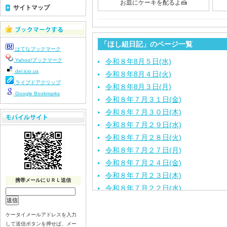
お皿にケーキを配るよ🍰
サイトマップ
「ほし組日記」のページ一覧
はてなブックマーク
Yahoo!ブックマーク
令和８年8月５日(水)
del.icio.us
令和８年8月４日(火)
ライブドアクリップ
令和８年8月３日(月)
Google Bookmarks
令和８年７月３１日(金)
令和８年７月３０日(木)
令和８年７月２９日(水)
令和８年７月２８日(火)
令和８年７月２７日(月)
令和８年７月２４日(金)
令和８年７月２３日(木)
携帯メールにＵＲＬ送信
令和８年７月２２日(水)
令和８年７月２１日(火)
令和８年７月１７日（金）
ケータイメールアドレスを入力
して送信ボタンを押せば、メー
令和８年７月１６日（木）