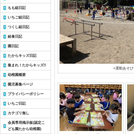
もも組日記
いちご組日記
つくし組日記
給食日記
園日記
たからキッズ日記
集まれ！たからキッズ!!
⭐運動あそび
幼稚園概要
園児募集ページ
プライバシーポリシー
いちご日記
カテゴリ無し
会員専用掲示板(認定こ
ども園たから幼稚園)