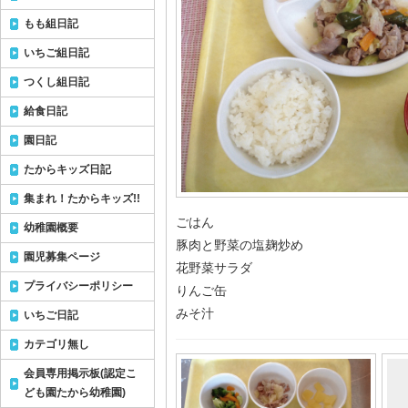
もも組日記
いちご組日記
つくし組日記
給食日記
園日記
たからキッズ日記
集まれ！たからキッズ!!
ごはん
幼稚園概要
豚肉と野菜の塩麹炒め
園児募集ページ
花野菜サラダ
プライバシーポリシー
りんご缶
みそ汁
いちご日記
カテゴリ無し
会員専用掲示板(認定こ
ども園たから幼稚園)