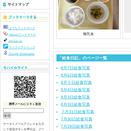
サイトマップ
はてなブックマーク
離乳食
Yahoo!ブックマーク
del.icio.us
ライブドアクリップ
Google Bookmarks
「給食日記」のページ一覧
8月7日給食写真
8月6日給食写真
8月５日給食写真
8月4日給食写真
8月3日給食写真
8月3日給食写真
携帯メールにＵＲＬ送信
７月31日給食写真
7月30日給食写真
ケータイメールアドレスを入力
7月29日給食写真
して送信ボタンを押せば、メー