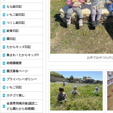
もも組日記
いちご組日記
つくし組日記
給食日記
園日記
たからキッズ日記
集まれ！たからキッズ!!
お外でおやつたの
幼稚園概要
園児募集ページ
プライバシーポリシー
いちご日記
カテゴリ無し
会員専用掲示板(認定こ
ども園たから幼稚園)