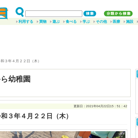
利用する
買物
遊ぶ
食べる
学ぶ
その他
医療
施設
令和３年４月２２日（木）
から幼稚園
更新日：2021年04月22日15：51：42
令和３年４月２２日（木）