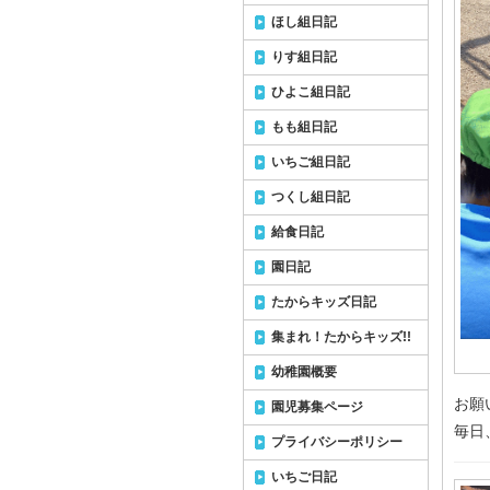
ほし組日記
りす組日記
ひよこ組日記
もも組日記
いちご組日記
つくし組日記
給食日記
園日記
たからキッズ日記
集まれ！たからキッズ!!
幼稚園概要
お願
園児募集ページ
毎日
プライバシーポリシー
いちご日記