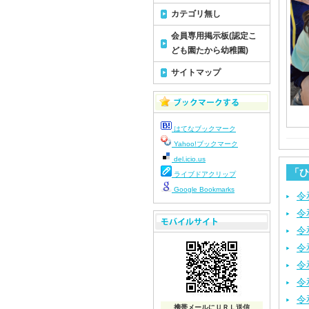
カテゴリ無し
会員専用掲示板(認定こ
ども園たから幼稚園)
サイトマップ
はてなブックマーク
Yahoo!ブックマーク
del.icio.us
「ひ
ライブドアクリップ
Google Bookmarks
令
令
令
令
令
令
令
携帯メールにＵＲＬ送信