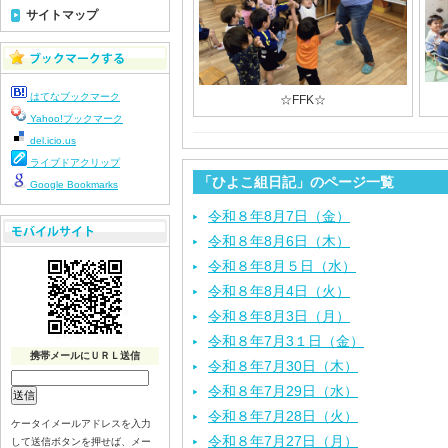
サイトマップ
はてなブックマーク
☆FFK☆
Yahoo!ブックマーク
del.icio.us
ライブドアクリップ
「ひよこ組日記」のページ一覧
Google Bookmarks
令和８年8月7日（金）
令和８年8月6日（木）
令和８年8月５日（水）
令和８年8月4日（火）
令和８年8月3日（月）
令和８年7月3１日（金）
携帯メールにＵＲＬ送信
令和８年7月30日（木）
令和８年7月29日（水）
令和８年7月28日（火）
ケータイメールアドレスを入力
令和８年7月27日（月）
して送信ボタンを押せば、メー