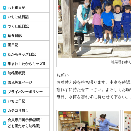
もも組日記
いちご組日記
つくし組日記
給食日記
園日記
たからキッズ日記
地蔵尊お参
集まれ！たからキッズ!!
幼稚園概要
お願い
お着替え袋を持ち帰ります。中身を確認
園児募集ページ
忘れずに持たせて下さい。よろしくお願
プライバシーポリシー
毎日、水筒を忘れずに持たせて下さい。
いちご日記
カテゴリ無し
会員専用掲示板(認定こ
ども園たから幼稚園)