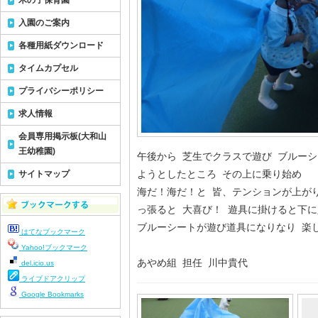
木の子保育園
入園のご案内
各種用紙ダウンロード
タイムカプセル
プライバシーポリシー
求人情報
会員専用掲示板(大和山
王幼稚園)
午後から 芝生でクラスで遊び ブルー
ようとしたところ その上に乗り始め
サイトマップ
海だ！海だ！と 皆、テンションが上がり
っ張ると 大喜び！ 遊具に掛けると下に
ブルーシートが遊び道具になりなり 楽
はてなブックマーク
Yahoo!ブックマーク
あやめ組 担任 川中貴代
del.icio.us
ライブドアクリップ
Google Bookmarks