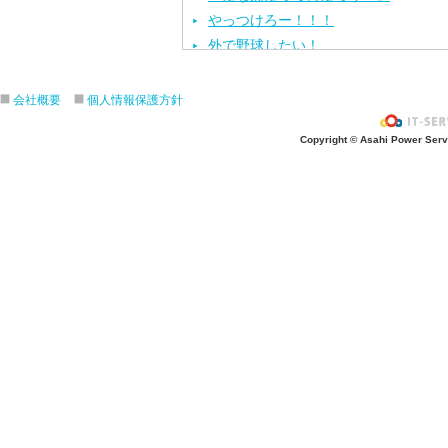
やっつけろー！！！
外で野球したい！
ざぶ〜ん！
ピタゴラスイッチ！
会社概要
個人情報保護方針
お風呂上がり？
Copyright © Asahi Power Servic
あの先生はだ〜れ？
にんじんいれるー？
みんなが切った紙が、、、
大きくジャンプ！
旅行に行こう〜！！
お菓子のおうち
ダイオウイカ獲るぞ〜！！
ちけっと作ろう〜！
シャボン玉実験！
紙粘土で𓏸𓏸づくり
ご飯屋さんでーす！
キラキラしてる〜！！
ぐーぱー！ぐーぱー！