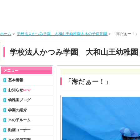
ホーム
＞
学校法人かつみ学園 大和山王幼稚園＆木の子保育園
＞ 「海だぁー！」
学校法人かつみ学園 大和山王幼稚園
基本情報
「海だぁー！」
お知らせ
NEW
幼稚園ブログ
学園の紹介
木の子ルーム
動画コーナー