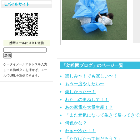
携帯メールにＵＲＬ送信
ケータイメールアドレスを入力
「幼稚園ブログ」のページ一覧
して送信ボタンを押せば、メー
楽しみ〜！でも寂しい〜！
ルでURLを送信できます。
もう一度やりたい〜
楽しかった〜！
わたしのまねして！！
あの家電を大量生産！？
「また元気になって生きて帰ってきて
何色かな？
わぁ〜冷た！！
「たなばたって何だろう？」