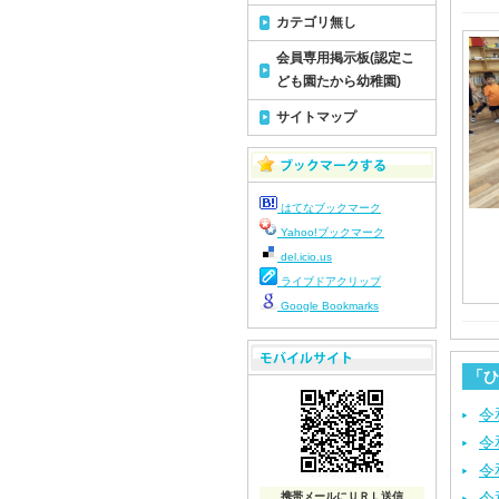
カテゴリ無し
会員専用掲示板(認定こ
ども園たから幼稚園)
サイトマップ
はてなブックマーク
Yahoo!ブックマーク
del.icio.us
ライブドアクリップ
Google Bookmarks
「ひ
令
令
令
令
携帯メールにＵＲＬ送信