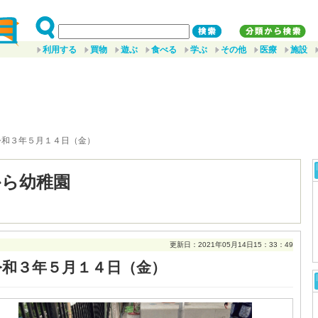
利用する
買物
遊ぶ
食べる
学ぶ
その他
医療
施設
令和３年５月１４日（金）
から幼稚園
更新日：2021年05月14日15：33：49
令和３年５月１４日（金）