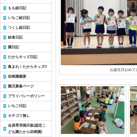
もも組日記
いちご組日記
つくし組日記
給食日記
園日記
たからキッズ日記
集まれ！たからキッズ!!
お誕生日おめで
幼稚園概要
園児募集ページ
プライバシーポリシー
いちご日記
カテゴリ無し
会員専用掲示板(認定こ
ども園たから幼稚園)