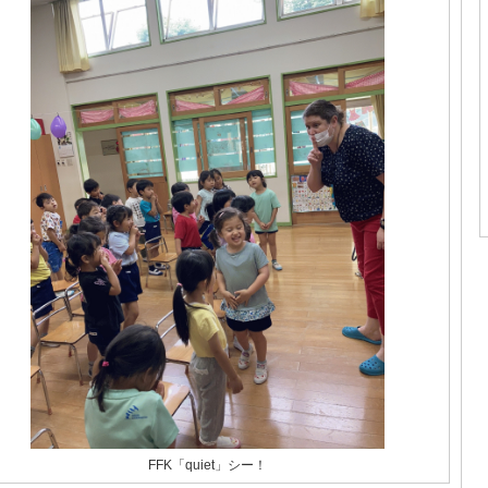
FFK「quiet」シー！