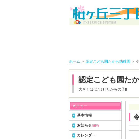
ホーム
＞
認定こども園たから幼稚園
＞ 
認定こども園た
大きくはばたけ! たからの子!!
基本情報
令
お知らせ
NEW
カレンダー