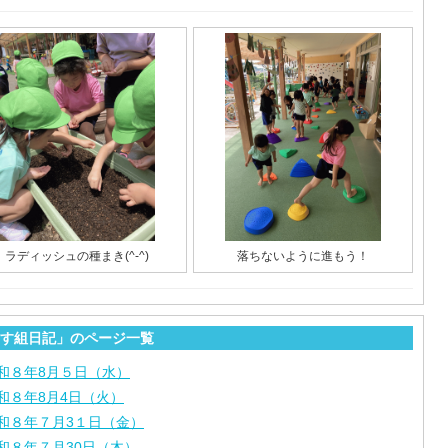
ラディッシュの種まき(^-^)
落ちないように進もう！
す組日記」のページ一覧
和８年8月５日（水）
和８年8月4日（火）
和８年７月3１日（金）
和８年７月30日（木）