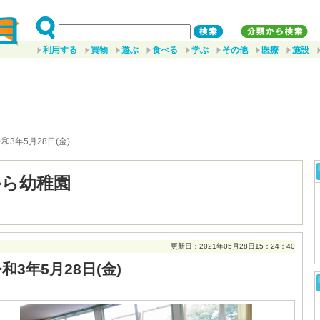
利用する
買物
遊ぶ
食べる
学ぶ
その他
医療
施設
令和3年5月28日(金)
から幼稚園
更新日：2021年05月28日15：24：40
和3年5月28日(金)