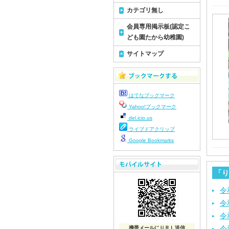
カテゴリ無し
会員専用掲示板(認定こ
ども園たから幼稚園)
サイトマップ
はてなブックマーク
Yahoo!ブックマーク
del.icio.us
ライブドアクリップ
Google Bookmarks
「り
令
令
令
令
携帯メールにＵＲＬ送信