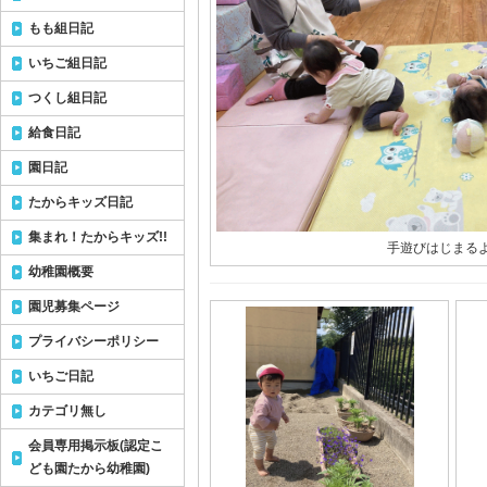
もも組日記
いちご組日記
つくし組日記
給食日記
園日記
たからキッズ日記
集まれ！たからキッズ!!
手遊びはじまる
幼稚園概要
園児募集ページ
プライバシーポリシー
いちご日記
カテゴリ無し
会員専用掲示板(認定こ
ども園たから幼稚園)