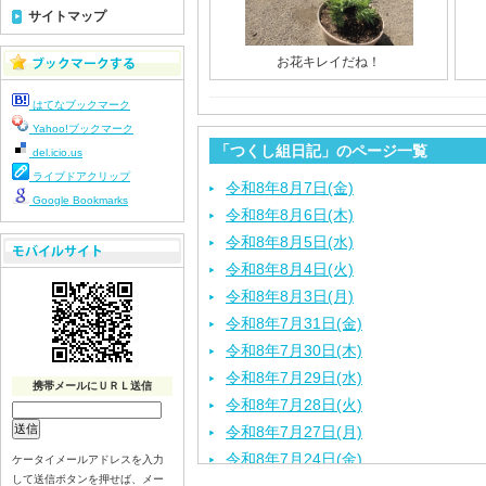
サイトマップ
お花キレイだね！
はてなブックマーク
Yahoo!ブックマーク
「つくし組日記」のページ一覧
del.icio.us
ライブドアクリップ
令和8年8月7日(金)
Google Bookmarks
令和8年8月6日(木)
令和8年8月5日(水)
令和8年8月4日(火)
令和8年8月3日(月)
令和8年7月31日(金)
令和8年7月30日(木)
令和8年7月29日(水)
携帯メールにＵＲＬ送信
令和8年7月28日(火)
令和8年7月27日(月)
令和8年7月24日(金)
ケータイメールアドレスを入力
して送信ボタンを押せば、メー