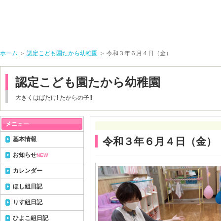
ホーム
＞
認定こども園たから幼稚園
＞ 令和３年６月４日（金）
認定こども園たから幼稚園
大きくはばたけ! たからの子!!
基本情報
令和３年６月４日（金）
お知らせ
NEW
カレンダー
ほし組日記
りす組日記
ひよこ組日記