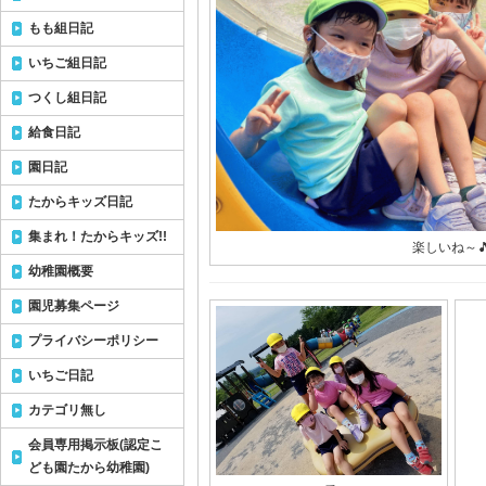
もも組日記
いちご組日記
つくし組日記
給食日記
園日記
たからキッズ日記
集まれ！たからキッズ!!
楽しいね～
幼稚園概要
園児募集ページ
プライバシーポリシー
いちご日記
カテゴリ無し
会員専用掲示板(認定こ
ども園たから幼稚園)