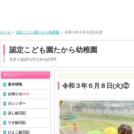
ホーム
＞
認定こども園たから幼稚園
＞ 令和３年６月８日(火)②
認定こども園たから幼稚園
大きくはばたけ! たからの子!!
基本情報
令和３年６月８日(火)②
お知らせ
NEW
カレンダー
ほし組日記
りす組日記
ひよこ組日記