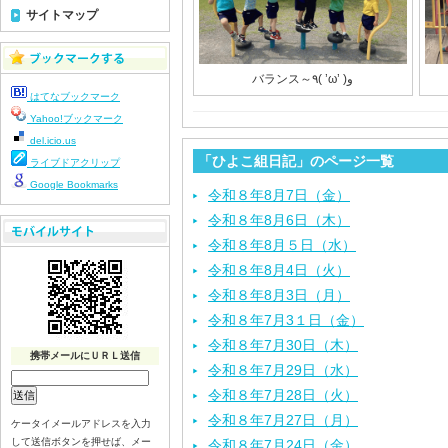
サイトマップ
バランス～٩( ’ω’ )و
はてなブックマーク
Yahoo!ブックマーク
del.icio.us
「ひよこ組日記」のページ一覧
ライブドアクリップ
Google Bookmarks
令和８年8月7日（金）
令和８年8月6日（木）
令和８年8月５日（水）
令和８年8月4日（火）
令和８年8月3日（月）
令和８年7月3１日（金）
令和８年7月30日（木）
携帯メールにＵＲＬ送信
令和８年7月29日（水）
令和８年7月28日（火）
令和８年7月27日（月）
ケータイメールアドレスを入力
して送信ボタンを押せば、メー
令和８年7月24日（金）