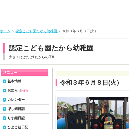
ホーム
＞
認定こども園たから幼稚園
＞ 令和３年６月８日(火）
認定こども園たから幼稚園
大きくはばたけ! たからの子!!
基本情報
令和３年６月８日(火）
お知らせ
NEW
カレンダー
ほし組日記
りす組日記
ひよこ組日記