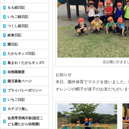
もも組日記
いちご組日記
つくし組日記
給食日記
園日記
たからキッズ日記
北公園に行きま
集まれ！たからキッズ!!
幼稚園概要
お知らせ
園児募集ページ
本日、園外保育でマスクを使いました。
オレンジの帽子が迷子のお友だちがいま
プライバシーポリシー
いちご日記
カテゴリ無し
会員専用掲示板(認定こ
ども園たから幼稚園)