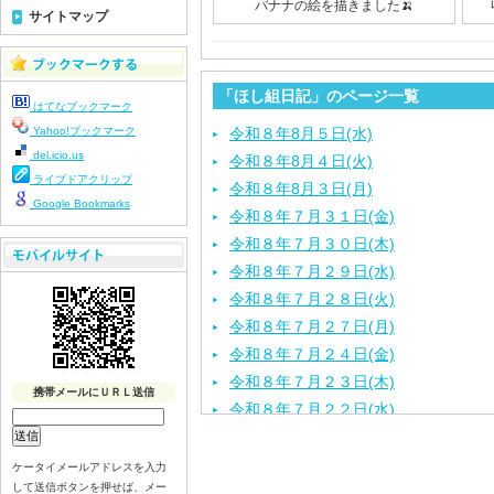
バナナの絵を描きました🍌
サイトマップ
「ほし組日記」のページ一覧
はてなブックマーク
Yahoo!ブックマーク
令和８年8月５日(水)
del.icio.us
令和８年8月４日(火)
ライブドアクリップ
令和８年8月３日(月)
Google Bookmarks
令和８年７月３１日(金)
令和８年７月３０日(木)
令和８年７月２９日(水)
令和８年７月２８日(火)
令和８年７月２７日(月)
令和８年７月２４日(金)
令和８年７月２３日(木)
携帯メールにＵＲＬ送信
令和８年７月２２日(水)
令和８年７月２１日(火)
令和８年７月１７日（金）
ケータイメールアドレスを入力
して送信ボタンを押せば、メー
令和８年７月１６日（木）