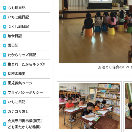
もも組日記
いちご組日記
つくし組日記
給食日記
園日記
たからキッズ日記
集まれ！たからキッズ!!
お泊まり保育のDVDを
幼稚園概要
園児募集ページ
プライバシーポリシー
いちご日記
カテゴリ無し
会員専用掲示板(認定こ
ども園たから幼稚園)