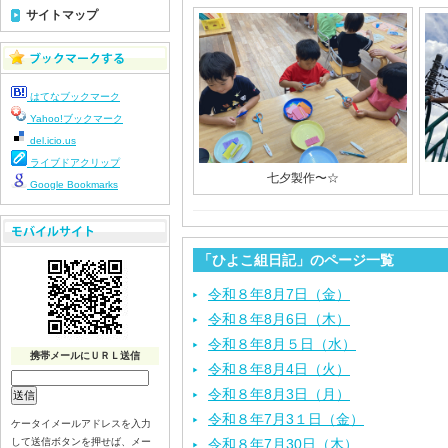
サイトマップ
はてなブックマーク
Yahoo!ブックマーク
del.icio.us
ライブドアクリップ
七夕製作〜☆
Google Bookmarks
「ひよこ組日記」のページ一覧
令和８年8月7日（金）
令和８年8月6日（木）
令和８年8月５日（水）
携帯メールにＵＲＬ送信
令和８年8月4日（火）
令和８年8月3日（月）
令和８年7月3１日（金）
ケータイメールアドレスを入力
して送信ボタンを押せば、メー
令和８年7月30日（木）