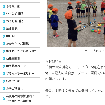
もも組日記
いちご組日記
つくし組日記
給食日記
園日記
たからキッズ日記
カゴに入れるぞ
集まれ！たからキッズ!!
幼稚園概要
☆お願い☆
園児募集ページ
「朝の体温測定カード」に◯・✖️を忘
✖️、未記入の場合は、プール・園庭で
プライバシーポリシー
お願いします。
いちご日記
カテゴリ無し
毎日、８時３０分までに登園していただ
会員専用掲示板(認定こ
す。
ども園たから幼稚園)