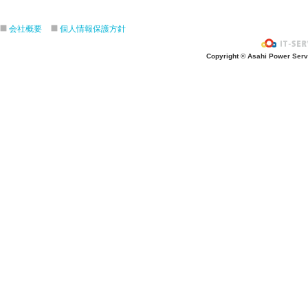
ざぶ〜ん！
ピタゴラスイッチ！
会社概要
個人情報保護方針
お風呂上がり？
Copyright © Asahi Power Servic
あの先生はだ〜れ？
にんじんいれるー？
みんなが切った紙が、、、
大きくジャンプ！
旅行に行こう〜！！
お菓子のおうち
ダイオウイカ獲るぞ〜！！
ちけっと作ろう〜！
シャボン玉実験！
紙粘土で𓏸𓏸づくり
ご飯屋さんでーす！
キラキラしてる〜！！
ぐーぱー！ぐーぱー！
おっきなティラノサウルスつくろうよ
お誕生日おめでとう！