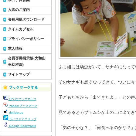
木の子保育園
入園のご案内
各種用紙ダウンロード
タイムカプセル
プライバシーポリシー
求人情報
会員専用掲示板(大和山
王幼稚園)
ふじ組には幼虫がいて、サナギになって
サイトマップ
そのサナギも黒くなってきて、ついに今
子どもたちから「出てきたよ！」との声
はてなブックマーク
Yahoo!ブックマーク
見てみるとカブトムシが土の上に出てき
del.icio.us
ライブドアクリップ
Google Bookmarks
「男の子かな？」「何食べるのかな？」