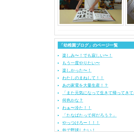
「幼稚園ブログ」のページ一覧
楽しみ〜！でも寂しい〜！
もう一度やりたい〜
楽しかった〜！
わたしのまねして！！
あの家電を大量生産！？
「また元気になって生きて帰ってきて
何色かな？
わぁ〜冷た！！
「たなばたって何だろう？」
やっつけろー！！！
外で野球したい！