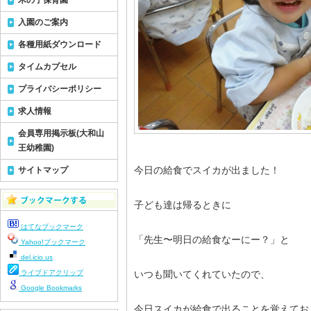
木の子保育園
入園のご案内
各種用紙ダウンロード
タイムカプセル
プライバシーポリシー
求人情報
会員専用掲示板(大和山
王幼稚園)
今日の給食でスイカが出ました！
サイトマップ
子ども達は帰るときに
はてなブックマーク
「先生〜明日の給食なーにー？」と
Yahoo!ブックマーク
del.icio.us
ライブドアクリップ
いつも聞いてくれていたので、
Google Bookmarks
今日スイカが給食で出ることを覚えてお