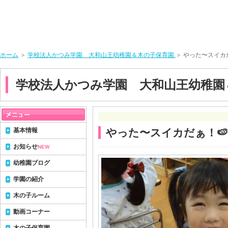
ホーム
＞
学校法人かつみ学園 大和山王幼稚園＆木の子保育園
＞ やった〜スイカ
学校法人かつみ学園 大和山王幼稚園
基本情報
やった〜スイカだぁ！🍉
お知らせ
NEW
幼稚園ブログ
学園の紹介
木の子ルーム
動画コーナー