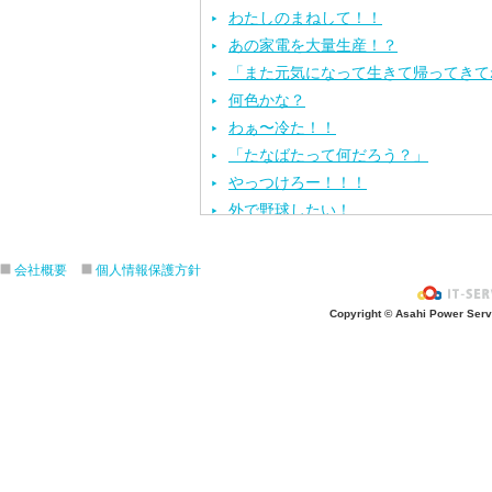
わたしのまねして！！
あの家電を大量生産！？
「また元気になって生きて帰ってきて
何色かな？
わぁ〜冷た！！
「たなばたって何だろう？」
やっつけろー！！！
外で野球したい！
ざぶ〜ん！
ピタゴラスイッチ！
会社概要
個人情報保護方針
お風呂上がり？
Copyright © Asahi Power Servic
あの先生はだ〜れ？
にんじんいれるー？
みんなが切った紙が、、、
大きくジャンプ！
旅行に行こう〜！！
お菓子のおうち
ダイオウイカ獲るぞ〜！！