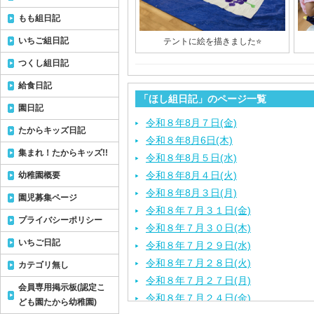
もも組日記
いちご組日記
テントに絵を描きました⭐️
つくし組日記
給食日記
「ほし組日記」のページ一覧
園日記
令和８年8月７日(金)
たからキッズ日記
令和８年8月6日(木)
集まれ！たからキッズ!!
令和８年8月５日(水)
令和８年8月４日(火)
幼稚園概要
令和８年8月３日(月)
園児募集ページ
令和８年７月３１日(金)
プライバシーポリシー
令和８年７月３０日(木)
いちご日記
令和８年７月２９日(水)
令和８年７月２８日(火)
カテゴリ無し
令和８年７月２７日(月)
会員専用掲示板(認定こ
令和８年７月２４日(金)
ども園たから幼稚園)