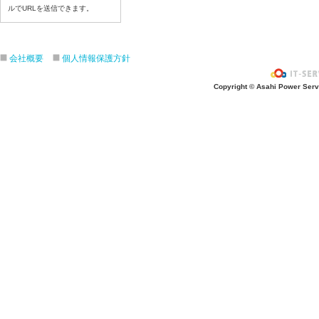
ルでURLを送信できます。
令和８年７月１７日（金）
令和８年７月１６日（木）
令和８年７月１５日（水）
会社概要
個人情報保護方針
令和８年７月１４日（火）
令和８年７月１３日（月）
Copyright © Asahi Power Servic
令和８年７月９日（木）
令和８年７月８日（水）
令和８年７月７日（火）
令和８年７月６日（月）
令和８年７月３日（金）
令和８年７月２日（木）
令和８年７月１日（水）
令和８年６月３０（火）
令和８年６月２９（月）
令和８年６月２６（金）
令和８年６月２５（木）
令和８年６月２４（水）