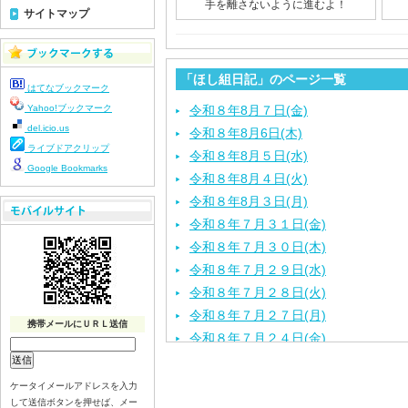
手を離さないように進むよ！
サイトマップ
「ほし組日記」のページ一覧
はてなブックマーク
Yahoo!ブックマーク
令和８年8月７日(金)
del.icio.us
令和８年8月6日(木)
ライブドアクリップ
令和８年8月５日(水)
Google Bookmarks
令和８年8月４日(火)
令和８年8月３日(月)
令和８年７月３１日(金)
令和８年７月３０日(木)
令和８年７月２９日(水)
令和８年７月２８日(火)
令和８年７月２７日(月)
携帯メールにＵＲＬ送信
令和８年７月２４日(金)
令和８年７月２３日(木)
令和８年７月２２日(水)
ケータイメールアドレスを入力
して送信ボタンを押せば、メー
令和８年７月２１日(火)