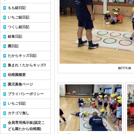
もも組日記
いちご組日記
つくし組日記
給食日記
園日記
たからキッズ日記
集まれ！たからキッズ!!
⚽️PPK⚽️
幼稚園概要
園児募集ページ
プライバシーポリシー
いちご日記
カテゴリ無し
会員専用掲示板(認定こ
ども園たから幼稚園)