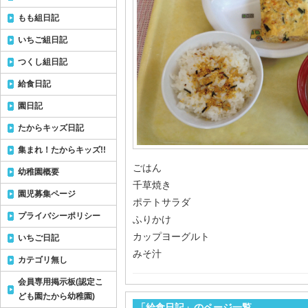
もも組日記
いちご組日記
つくし組日記
給食日記
園日記
たからキッズ日記
集まれ！たからキッズ!!
ごはん
幼稚園概要
千草焼き
園児募集ページ
ポテトサラダ
プライバシーポリシー
ふりかけ
カップヨーグルト
いちご日記
みそ汁
カテゴリ無し
会員専用掲示板(認定こ
ども園たから幼稚園)
「給食日記」のページ一覧